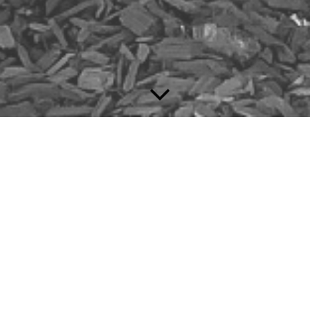
Mannschaftspokal,
Saison 2023/24
wurde neu eingeführt und
es darf nur eine Mannschaft pro Verein starten. Es traten 8
Vereine an. Im Viertelfinale gewannen wir gegen MSA
Zugzwang 82 mit 2,5:1,5. Leider gelang es uns nicht, den
Vorjahreserfolg gegen Roter Turm Altstadt zu wieder holen.
Das Fehlen von drei starken Spielern konnten wir nicht
kompensieren und verloren 1,5 : 2,5.
Ligapokal
Saison 2023/24
konnten beliebig viele